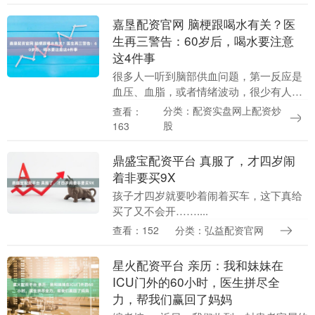
一场“地震”，一旦发生，每延迟一分钟，
就有190万....
嘉垦配资官网 脑梗跟喝水有关？医
生再三警告：60岁后，喝水要注意
这4件事
很多人一听到脑部供血问题，第一反应是
血压、血脂，或者情绪波动，很少有人会
把“喝水”当回事。尤其是上了年纪之后，
分类：配资实盘网上配资炒
查看：
有些人反而刻意少喝水，怕起夜、怕麻
股
163
烦，甚至觉得不渴....
鼎盛宝配资平台 真服了，才四岁闹
着非要买9X
孩子才四岁就要吵着闹着买车，这下真给
买了又不会开……....
查看：152
分类：弘益配资官网
星火配资平台 亲历：我和妹妹在
ICU门外的60小时，医生拼尽全
力，帮我们赢回了妈妈