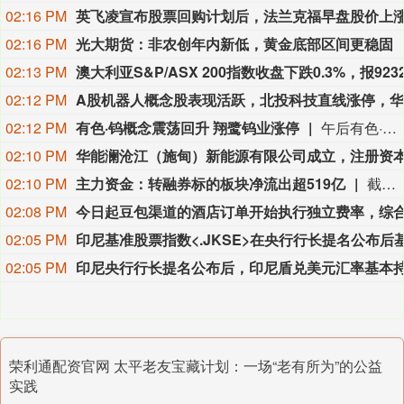
02:16 PM
英飞凌
宣布股票回购计划后，法兰克福早盘股价上涨1.9%
02:16 PM
光大期货：非农创年内新低，黄金底部区间更稳固
02:13 PM
02:12 PM
02:12 PM
有色·钨概念震荡回升 翔鹭钨业涨停
午后有色·钨概念震荡回升，翔鹭钨业涨停，中钨高新、亚盛集团、章源钨业、厦门钨业冲高。消息面上，章源钨业公布2026年8月上半月长单采购报价，55%黑钨精矿41.20万元/标吨；55%白钨精矿41.10万元/标吨；仲钨酸铵（国标零级）60.60万元/吨，较2026年7月下半月长单采购报价有所上调。
02:10 PM
02:10 PM
主力资金：转融券标的板块净流出超519亿
截至目前，今日主力资金净流出511.31亿；净流入半导体设备、半导体设备、大消费等板块，其中半导体设备板块净流入27.59亿；净流出转融券标的、融资融券、TMT等板块，其中转融券标的板块净流出519.44亿。 个股方面，贵州茅台净买入8.34亿元位居首位，中微公司、江波龙、仕佳光子主力资金净流入居前；中际旭创净卖出67.74亿元位居首位，新易盛、兆易创新、长鑫科技净流出额居前。
02:08 PM
02:05 PM
02:05 PM
荣利通配资官网 太平老友宝藏计划：一场“老有所为”的公益
实践