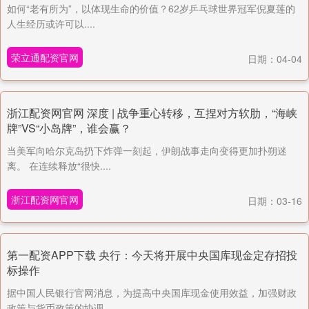
如何“老有所为”，以体现生命的价值？62岁乒乓球世界冠军倪夏莲的
人生经历或许可以....
荣立通配资官网
日期：04-04
浙江配资网官网 深度 | 战争重心转移，互捏对方软肋，“海峡
牌”VS“小岛牌”，谁会赢？
当美军向哈尔克岛扔下炸弹一刻起，伊朗战事走向变得更加扑朔迷
离。 在连续释放“很快....
浙江配资网官网
日期：03-16
第一配资APP下载 央行：今天将开展中央国库现金定存招投
标操作
据中国人民银行官网消息，为提高中央国库现金使用效益，加强财政
政策与货币政策的协调....