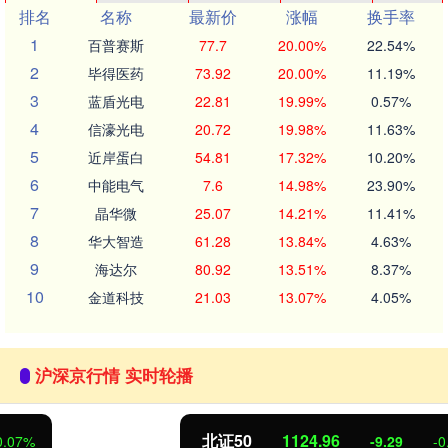
排名
名称
最新价
涨幅
换手率
1
百普赛斯
77.7
20.00%
22.54%
2
毕得医药
73.92
20.00%
11.19%
3
蓝盾光电
22.81
19.99%
0.57%
4
信濠光电
20.72
19.98%
11.63%
5
近岸蛋白
54.81
17.32%
10.20%
6
中能电气
7.6
14.98%
23.90%
7
晶华微
25.07
14.21%
11.41%
8
华大智造
61.28
13.84%
4.63%
9
海达尔
80.92
13.51%
8.37%
10
金道科技
21.03
13.07%
4.05%
沪深京行情 实时轮播
北证50
1124.96
-9.29
-0.82%