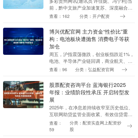
多彩贵州网讯(通讯员 许佳妮、冯宁利)当
前，黔中文旅产业加速复苏、深度融合，
金融赋能已成为激活文旅配套动能、助推
查看：162
分类：开户配资
文旅产业高质量发展的重要支撑。近日，
工行贵阳金阳....
博兴优配官网 主力资金“性价比”重
构：电池板块遭抛售 消费电子等获
加仓
周五，沪指震荡微跌，创业板指跌近1%，
电池、半导体产业链回调，商业航天、机
器人题材爆发，市场逾3600只个股上涨。
查看：96
分类：弘益配资官网
本周A股市场呈现普涨格局，三大指数均
取得正收益....
股票配资咨询平台 蓝海银行2025
年报：业绩阶段性承压 开启转型发
展
2025年，在净息差持续收窄至历史低位、
互联网助贷监管全面收紧、有效信贷需求
不足等多重压力下，民营银行普遍面临经
分类：配资实盘网上配资炒
查看：
营承压的态势，2025年四季度末行业平均
股
59
净息差已....