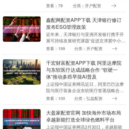
家始终并肩。 于是，我把孩子的欢笑、星
查看：78
分类：开户配资
空下的帐篷，都存进了这个小世界。....
鑫配网配资APP下载 天津银行修订
发布ESG管理政策
近年来，天津银行与亚洲开发银行携手开
展可持续发展研究课题“促进京津冀中小银
行应对气候变化的研究”，共同探索应对气
查看：199
分类：开户配资
候变化与绿色发展的实践路径。近期，天
津银行与亚行....
千宏财富配资APP下载 阿里达摩院
与东软医疗达成战略合作 “软硬一
体”推动多癌早筛AI普及
上证报中国证券网讯近日，阿里巴巴达摩
院与医疗装备企业东软医疗签署战略合作
协议。双方将依托东软医疗的先进CT设备
查看：100
分类：弘益配资
以及覆盖全球130余个国家的供应链体
系，深度融合达....
大盈家配资官网 加快海外市场布局
卓越新能打造全球绿色燃料平台
上证报中国证券网讯3月30日，卓越新能