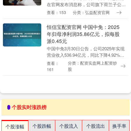
在官网发布消息称，公司旗下荷兰子公司
ENE B.V.在欧洲重要生物燃料与碳交易枢
查看：153
分类：弘益配资官网
纽鹿特丹举办碳市场研讨会，与行业伙伴
共同探....
恒信宝配资官网 中国中免：2025
年归母净利润35.86亿元，拟每股
派0.45元
中国中免3月30日公告，公司2025年实现
营业收入536.94亿元，同比下降4.92%；
归属于上市公司股东的净利润35.86亿元，
分类：配资实盘网上配资炒
查看：
同比下降15.96%。同日公布....
股
161
个股实时涨跌榜
个股跌幅
个股流入
个股流出
换手率
个股涨幅