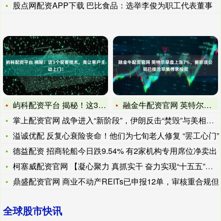
股点网配资APP下载 巴比食品：选举李俊为职工代表董事
屿科配资平台 揭秘！这3个获客技术，竟让客户主动上门！
融金牛配资官网 英特尔早盘上涨7%，据称该公司已接洽苹果寻求
掌上配资官网 战争进入“新阶段”，伊朗反击“焚毁”与美相关石
溢诚优配 反复心衰险丧命！他们为七旬老人修复 “罢工心门”
德益配资 招商轮船今日跌9.54% 有2家机构专用席位净卖出
柯塞威配资官网 【凝心聚力 真抓实干 奋力实现“十五五”良好
鼎盛配资官网 商业不动产REITs已申报12单，审核重合规但
全球股市快讯