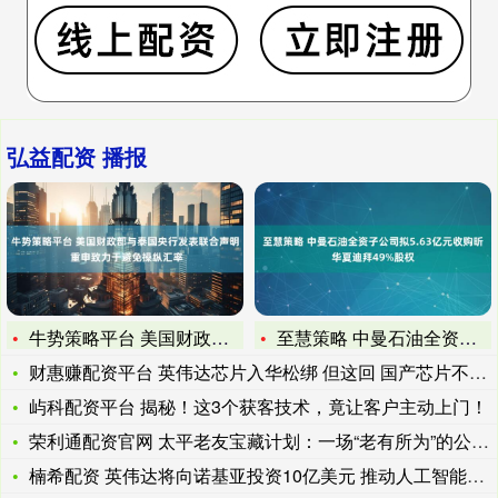
弘益配资 播报
牛势策略平台 美国财政部与泰国央行发表联合声明 重申致力于避
至慧策略 中曼石油全资子公司拟5.63亿元收购昕华夏迪拜49
财惠赚配资平台 英伟达芯片入华松绑 但这回 国产芯片不怕了
屿科配资平台 揭秘！这3个获客技术，竟让客户主动上门！
荣利通配资官网 太平老友宝藏计划：一场“老有所为”的公益实践
楠希配资 英伟达将向诺基亚投资10亿美元 推动人工智能网络发