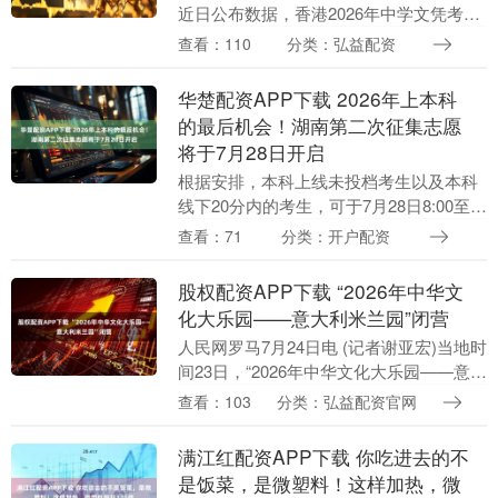
近日公布数据，香港2026年中学文凭考试
（相当于内地的高考）共有58487名考生
查看：110
分类：弘益配资
报考，有超过4500名考生报名内地高校，
最终....
华楚配资APP下载 2026年上本科
的最后机会！湖南第二次征集志愿
将于7月28日开启
根据安排，本科上线未投档考生以及本科
线下20分内的考生，可于7月28日8:00至
17:00填报启本科批普通类、体育类和职高
查看：71
分类：开户配资
对口类第二次征集志愿。想在家门口上好
学....
股权配资APP下载 “2026年中华文
化大乐园——意大利米兰园”闭营
人民网罗马7月24日电 (记者谢亚宏)当地时
间23日，“2026年中华文化大乐园——意大
利米兰园”闭营仪式在米兰举行。当地侨界
查看：103
分类：弘益配资官网
代表、文化教育界人士及师生等800....
满江红配资APP下载 你吃进去的不
是饭菜，是微塑料！这样加热，微