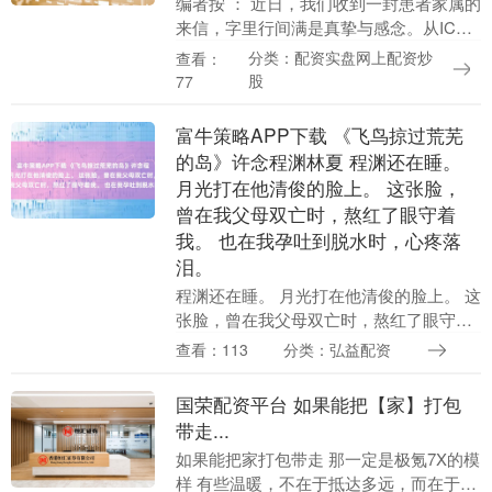
编者按 ： 近日，我们收到一封患者家属的
来信，字里行间满是真挚与感念。从ICU
里的日夜坚守，到医护人员与死神赛跑的
分类：配资实盘网上配资炒
查看：
每一刻，家属用细腻笔触，记录下生死边
股
77
缘的守护与....
富牛策略APP下载 《飞鸟掠过荒芜
的岛》许念程渊林夏 程渊还在睡。
月光打在他清俊的脸上。 这张脸，
曾在我父母双亡时，熬红了眼守着
我。 也在我孕吐到脱水时，心疼落
泪。
程渊还在睡。 月光打在他清俊的脸上。 这
张脸，曾在我父母双亡时，熬红了眼守着
我。 也在我孕吐到脱水时，心疼落泪。 他
查看：113
分类：弘益配资
说："念念，你是我在这个世上唯一的亲
人，我会....
国荣配资平台 如果能把【家】打包
带走...
如果能把家打包带走 那一定是极氪7X的模
样 有些温暖，不在于抵达多远，而在于全