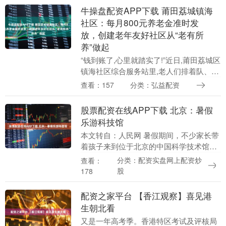
牛操盘配资APP下载 莆田荔城镇海
社区：每月800元养老金准时发
放，创建老年友好社区从“老有所
养”做起
“钱到账了,心里就踏实了!”近日,莆田荔城区
镇海社区综合服务站里,老人们排着队、聊
着天,脸上挂满笑容。每月25日(遇周末顺
查看：157
分类：弘益配资
延)是社区雷打不动的“社区养老金”发放....
股票配资在线APP下载 北京：暑假
乐游科技馆
本文转自：人民网 暑假期间，不少家长带
着孩子来到位于北京的中国科学技术馆参
观学习，丰富假期生活。郭俊锋摄（人民
分类：配资实盘网上配资炒
查看：
图片网）....
股
178
配资之家平台 【香江观察】喜见港
生朝北看
又是一年高考季。香港特区考试及评核局