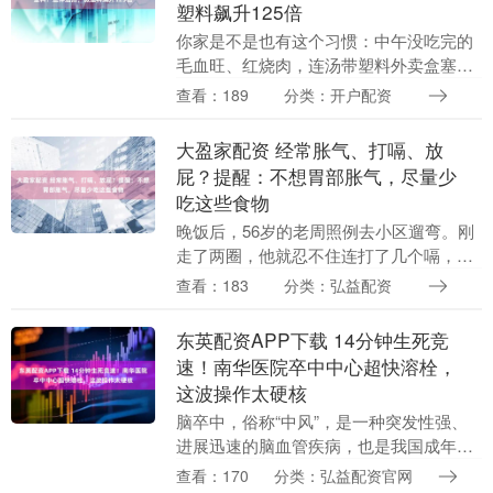
塑料飙升125倍
你家是不是也有这个习惯：中午没吃完的
毛血旺、红烧肉，连汤带塑料外卖盒塞冰
箱，晚上拿出来直接拧开微波炉，“叮
查看：189
分类：开户配资
——”一声，连碗都省得洗了。打住！以后
千万别这么干了！....
大盈家配资 经常胀气、打嗝、放
屁？提醒：不想胃部胀气，尽量少
吃这些食物
晚饭后，56岁的老周照例去小区遛弯。刚
走了两圈，他就忍不住连打了几个嗝，肚
子也鼓得像“揣了个气球”。回家后更尴
查看：183
分类：弘益配资
尬，明明没吃多少，却一直想放屁，夜里
躺下还觉得上腹....
东英配资APP下载 14分钟生死竞
速！南华医院卒中中心超快溶栓，
这波操作太硬核
脑卒中，俗称“中风”，是一种突发性强、
进展迅速的脑血管疾病，也是我国成年人
致死、致残的首位病因。它如同大脑里的
查看：170
分类：弘益配资官网