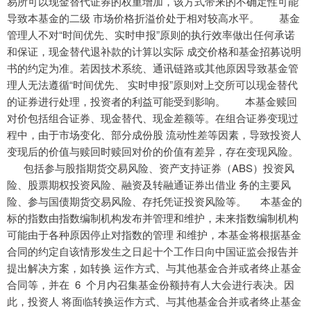
易所可以现金替代证券的权重增加，该方式带来的不确定性可能
导致本基金的二级 市场价格折溢价处于相对较高水平。 基金
管理人不对“时间优先、实时申报”原则的执行效率做出任何承诺
和保证，现金替代退补款的计算以实际 成交价格和基金招募说明
书的约定为准。若因技术系统、通讯链路或其他原因导致基金管
理人无法遵循“时间优先、 实时申报”原则对上交所可以现金替代
的证券进行处理，投资者的利益可能受到影响。 本基金赎回
对价包括组合证券、现金替代、现金差额等。在组合证券变现过
程中，由于市场变化、部分成份股 流动性差等因素，导致投资人
变现后的价值与赎回时赎回对价的价值有差异，存在变现风险。
包括参与股指期货交易风险、资产支持证券（ABS）投资风
险、股票期权投资风险、融资及转融通证券出借业 务的主要风
险、参与国债期货交易风险、存托凭证投资风险等。 本基金的
标的指数由指数编制机构发布并管理和维护，未来指数编制机构
可能由于各种原因停止对指数的管理 和维护，本基金将根据基金
合同的约定自该情形发生之日起十个工作日向中国证监会报告并
提出解决方案，如转换 运作方式、与其他基金合并或者终止基金
合同等，并在 6 个月内召集基金份额持有人大会进行表决。因
此，投资人 将面临转换运作方式、与其他基金合并或者终止基金