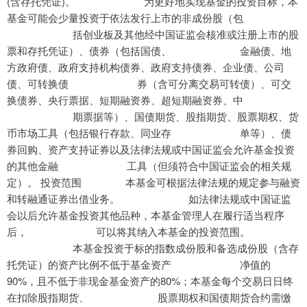
(含存托凭证)。 为更好地实现基金的投资目标，本
基金可能会少量投资于依法发行上市的非成份股（包
括创业板及其他经中国证监会核准或注册上市的股
票和存托凭证）、债券（包括国债、 金融债、地
方政府债、政府支持机构债券、政府支持债券、企业债、公司
债、可转换债 券（含可分离交易可转债）、可交
换债券、央行票据、短期融资券、超短期融资券、中
期票据等）、国债期货、股指期货、股票期权、货
币市场工具（包括银行存款、同业存 单等）、债
券回购、资产支持证券以及法律法规或中国证监会允许基金投资
的其他金融 工具（但须符合中国证监会的相关规
定）。 投资范围 本基金可根据法律法规的规定参与融资
和转融通证券出借业务。 如法律法规或中国证监
会以后允许基金投资其他品种，本基金管理人在履行适当程序
后， 可以将其纳入本基金的投资范围。
本基金投资于标的指数成份股和备选成份股（含存
托凭证）的资产比例不低于基金资产 净值的
90%，且不低于非现金基金资产的80%；本基金每个交易日日终
在扣除股指期货、 股票期权和国债期货合约需缴