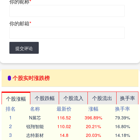
你的昵称
*
你的邮箱
*
提交评论
个股实时涨跌榜
个股跌幅
个股流入
个股流出
换手率
个股涨幅
排名
名称
最新价
涨幅
换手率
1
N展芯
116.52
396.89%
79.39%
2
锐翔智能
110.02
20.21%
16.80%
3
志特新材
14.8
20.03%
14.18%