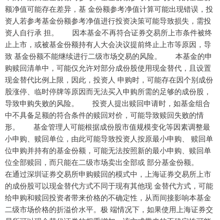
额净值可能存在差异，基 金份额参考净值计算可能出现错误，投
资人若参考基金份额参考净值进行投资决策可能导致损失，需投
资人自行承 担。 因本基金不再符合证券交易所上市条件被终
止上市，或被基金份额持有人大会决议提前终止上市等原因，导
致 基金份额不能继续进行二级市场交易的风险。 本基金的申
购赎回清单中，可能仅允许对部分成份股使用现金替代，且设置
现金替代比例上限，因此，投资人 申购时，可能存在因个别成份
股涨停、临时停牌等原因而无法买入申购所需的足够的成份股，
导致申购失败的风险。 投资人提出赎回申请时，如基金组合
中不具备足额的符合条件的赎回对价，可能导致赎回失败的情
形。 基金管理人可能根据成份股市值规模变化等因素调整最
小申购、赎回单位，由此可能导致投资人按原最小申购、 赎回单
位申购并持有的基金份额，可能无法按照新的最小申购、赎回单
位全部赎回，而只能在二级市场卖出全部或 部分基金份额。
在通过深圳证券交易所申购赎回的模式中，上海证券交易所上市
的成份股可以现金替代方式不同于现有其他现 金替代方式，可能
给申购和赎回投资者带来价格的不确定性，从而间接影响本基金
二级市场价格的折溢价水平。极 端情况下，如果使用上海证券交