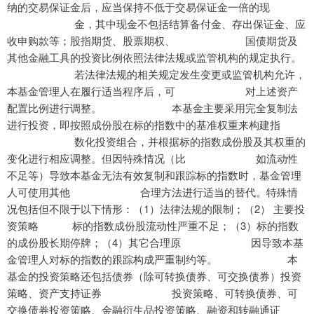
纳的交易保证金后，应当保持不低于交易保证金一倍的现
金，其中现金不包括结算备付金、存出保证金、应
收申购款等；股指期货、股票期权、 国债期货及
其他金融工具的投资比例依照法律法规或监管机构的规定执行。
若法律法规的相关规定发生变更或监管机构允许，
本基金管理人在履行适当程序后，可 对上述资产
配置比例进行调整。 本基金主要采用完全复制法
进行投资，即按照成份股在标的指数中的基准权重来构建指
数化投资组合，并根据标的指数成份股及其权重的
变化进行相应调整。但因特殊情况（比 如流动性
不足等）导致本基金无法有效复制和跟踪标的指数时，基金管理
人可使用其他 合理方法进行适当的替代。特殊情
况包括但不限于以下情形：（1）法律法规的限制；（2） 主要投
资策略 标的指数成份股流动性严重不足；（3）标的指数
的成份股长期停牌；（4）其它合理原 因导致本基
金管理人对标的指数的跟踪构成严重制约等。 本
基金的投资策略还包括债券（除可转换债券、可交换债券）投资
策略、资产支持证券 投资策略、可转换债券、可
交换债券投资策略、金融衍生品投资策略、融资和转融通证