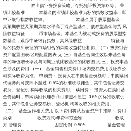
券出借业务投资策略、存托凭证投资策略等。 业
绩比较基准 本基金的业绩比较基准为标的指数收益率，即
中证银行指数收益率。 本基金属于股票型基金，
其预期收益及预期风险水平高于混合型基金、债券型基金与货 风
险收益特征 币市场基金。本基金为被动式投资的股票型指
数基金，跟踪中证银行指数，其风险收益 特征与
标的指数所表征的市场组合的风险收益特征相似。 (二) 投资组合
资产配置图表/区域配置图表 无 (三) 自基金合同生效以来基金每
年的净值增长率及与同期业绩比较基准的比较图 无 三、投资本基
金涉及的费用 （一） 基金销售相关费用 场内交易费用以证券公
司实际收费为准。 申购费： 投资人在申购基金份额时，申购赎回
代理券商可按照不超过 0.5%的标准收取佣金，其中包含证券交
易所、登记机 构等收取的相关费用。 赎回费： 投资人在赎回基
金份额时，申购赎回代理券商可按照不超过 0.5%的标准收取佣
金，其中包含证券交易所、登记机 构等收取的相关费用。
（二） 基金运作相关费用 以下费用将从基金资产中扣除： 费用
类别 收费方式/年费率或金额 收取
方 管理费 固定比例 0.50% 基金管理