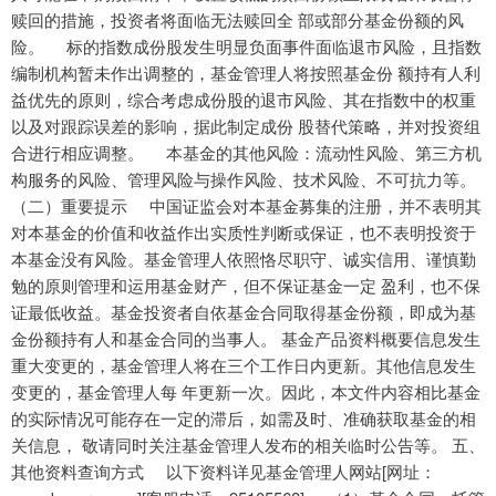
赎回的措施，投资者将面临无法赎回全 部或部分基金份额的风
险。 标的指数成份股发生明显负面事件面临退市风险，且指数
编制机构暂未作出调整的，基金管理人将按照基金份 额持有人利
益优先的原则，综合考虑成份股的退市风险、其在指数中的权重
以及对跟踪误差的影响，据此制定成份 股替代策略，并对投资组
合进行相应调整。 本基金的其他风险：流动性风险、第三方机
构服务的风险、管理风险与操作风险、技术风险、不可抗力等。
（二）重要提示 中国证监会对本基金募集的注册，并不表明其
对本基金的价值和收益作出实质性判断或保证，也不表明投资于
本基金没有风险。基金管理人依照恪尽职守、诚实信用、谨慎勤
勉的原则管理和运用基金财产，但不保证基金一定 盈利，也不保
证最低收益。基金投资者自依基金合同取得基金份额，即成为基
金份额持有人和基金合同的当事人。 基金产品资料概要信息发生
重大变更的，基金管理人将在三个工作日内更新。其他信息发生
变更的，基金管理人每 年更新一次。因此，本文件内容相比基金
的实际情况可能存在一定的滞后，如需及时、准确获取基金的相
关信息， 敬请同时关注基金管理人发布的相关临时公告等。 五、
其他资料查询方式 以下资料详见基金管理人网站[网址：