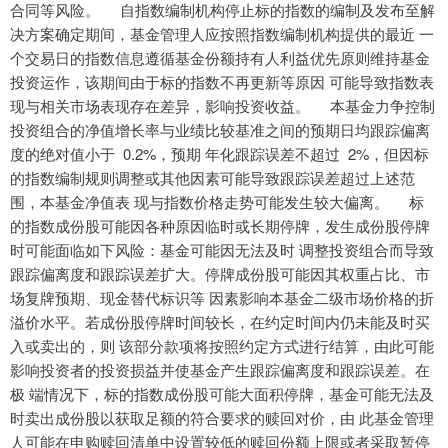
合同等风险。 自指数编制机构停止标的指数的编制及发布至解
决方案确定期间，基金管理人应按照指数编制机构提供的最近 一
个交易日的指数信息遵循基金份额持有人利益优先原则维持基金
投资运作，该期间由于标的指数不再更新等原因 可能导致指数表
现与相关市场表现存在差异，影响投资收益。 本基金力争控制
投资组合的净值增长率与业绩比较基准之间的预期日均跟踪偏离
度的绝对值小于 0.2%，预期 年化跟踪误差不超过 2%，但因标
的指数编制规则调整或其他因素可能导致跟踪误差超过上述范
围，本基金净值表 现与指数价格走势可能发生较大偏离。 标
的指数成份股可能因各种原因临时或长期停牌，发生成份股停牌
时可能面临如下风险：基金可能因无法及时 调整投资组合而导致
跟踪偏离度和跟踪误差扩大。停牌成份股可能因其权重占比、市
场复牌预期、现金替代标识等 因素影响本基金二级市场价格的折
溢价水平。若成份股停牌时间较长，在约定时间内仍未能及时买
入或卖出的，则 该部分款项将按照约定方式进行结算，由此可能
影响投资者的投资损益并使基金产生跟踪偏离度和跟踪误差。在
极 端情况下，标的指数成份股可能大面积停牌，基金可能无法及
时卖出成份股以获取足额的符合要求的赎回对价，由 此基金管理
人可能在申购赎回清单中设置较低的赎回份额上限或者采取暂停