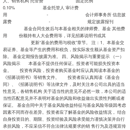
人、销售机构 托管费 固定比例
0.10% 基金托管人 审计费
用 - 会计师事务所 信息披
露费 - 规定披露报刊
基金合同生效后与本基金相关的律师费、基金 其他费
用 份额持有人大会费用等，详见招募说明书或其
更新“基金的费用与税收”章节。 注：1、本基金交
易证券、基金等产生的费用和税负，按实际发生额从基金资产扣
除。 基金定期报告披露为准。 四、风险揭示与重要提示 （一）
风险揭示 本基金不提供任何保证。投资者可能损失投资本
金。 投资有风险，投资者购买基金时应认真阅读本基金的
《招募说明书》等销售文件。 投资者应认真阅读《基金合
同》、《招募说明书》等法律文件，及时关注本公司出具的适当
性意见，各销售机构 关于适当性的意见不必然一致，本公司的适
当性匹配意见并不表明对基金的风险和收益做出实质性判断或者
保证。 基金合同中关于基金风险收益特征与基金风险等级因考虑
因素不同而存在差异。投资者应了解基金的风险收益情况， 结合
自身投资目的、期限、投资经验及风险承受能力谨慎决策并自行
承担风险，不应采信不符合法律法规要求的销 售行为及违规宣传