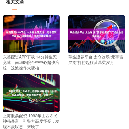
相关文章
东英配资APP下载 14分钟生死
華鑫證券平台 太仓这场“元宇宙
竞速！南华医院卒中中心超快溶
展览”打捞起往昔温柔岁月
栓，这波操作太硬核
上海股票配资 1992年山西农民
神秘暴富，引警方高度怀疑，发
现木炭叹息：来晚了