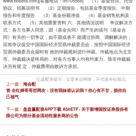
www.bosera.com][客服电话：95105568] （1）基金合同、托管
协议、招募说明书 （2）定期报告，包括基金季度报告、中期
报告和年度报告 （3）基金份额净值 （4）基金销售机构及
联系方式 （5）其他重要资料 六、其他情况说明 争议解决方
式：各方当事人同意，因《基金合同》而产生的或与《基金合
同》有关的一切争议，如不愿或者不 能通过协商、调解解决的，
应将争议提交中国国际经济贸易仲裁委员会，按照中国国际经济
贸易仲裁委员会届时有 效的仲裁规则进行仲裁。仲裁地点为北京
市。仲裁裁决是终局的，对各方当事人均有约束力。除非仲裁裁
决另有规 定，仲裁费用由败诉方承担。
弘益配资提示：文章来自网络，不代表本站观点。
上一篇：
海会配
资 全红婵哥哥怼网友：没有我妹谁认识我？你心有不甘，损你自
己福气
下一篇：
盘盘赢配资APP下载 A50ETF: 关于新增国投证券股份有
限公司为部分基金流动性服务商的公告