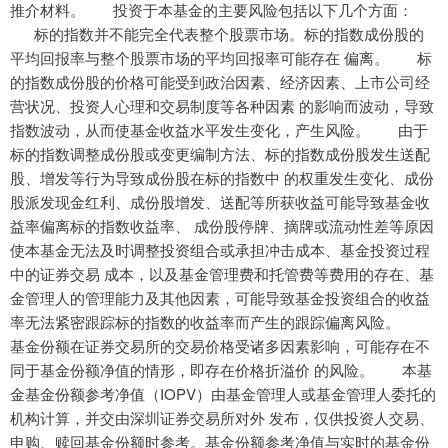
推介材料。 投资于本基金的主要风险包括以下几个方面：
标的指数并不能完全代表整个股票市场。标的指数成份股的
平均回报率与整个股票市场的平均回报率可能存在 偏离。 标
的指数成份股的价格可能受到政治因素、经济因素、上市公司经
营状况、投资人心理和交易制度等各种因素 的影响而波动，导致
指数波动，从而使基金收益水平发生变化，产生风险。 由于
标的指数调整成份股或变更编制方法、标的指数成份股发生送配
股、增发等行为导致成份股在标的指数中 的权重发生变化、成份
股派发现金红利、成份股增发、送配等所获收益可能导致基金收
益率偏离标的指数收益率、 成份股停牌、摘牌或流动性差等原因
使本基金无法及时调整投资组合或承担冲击成本、基金投资过程
中的证券交易 成本，以及基金管理费和托管费等费用的存在、基
金管理人的管理能力及其他因素，可能导致基金投资组合的收益
率无法紧密跟踪标的指数的收益率而产生的跟踪偏离风险。
基金份额在证券交易所的交易价格受诸多因素影响，可能存在不
同于基金份额净值的情形，即存在价格折溢价 的风险。 本基
金基金份额参考净值（IOPV）由基金管理人或基金管理人委托的
机构计算，并交由深圳证券交易所对外 发布，仅供投资人交易、
申购、赎回基金份额时参考。基金份额参考净值与实时的基金份