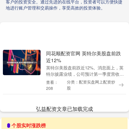
客户的投资安全。通过先进的在线平台，投资者可以方便快捷
地进行账户管理和交易操作，享受高效的投资体验。
同花顺配资官网 英特尔美股盘前跌
近12%
英特尔美股盘前跌近12%。消息面上，英
特尔披露业绩，公司预计第一季度营收中
值低于市场预期的125.1亿美元，预计第一
分类：配资实盘网上配资炒
查看：
季度每股盈亏相抵。 举报 第一财经广告合
股
208
作，....
弘益配资文章已加载完成
个股实时涨跌榜