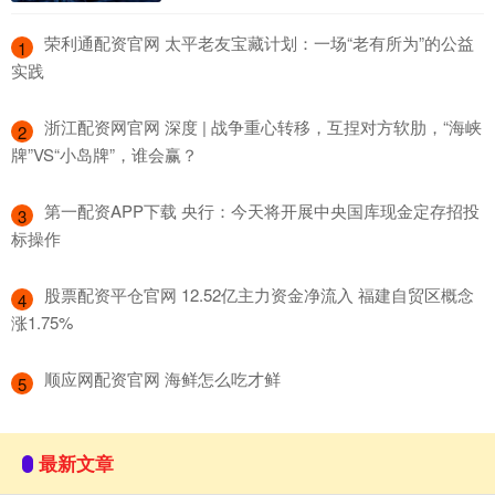
​荣利通配资官网 太平老友宝藏计划：一场“老有所为”的公益
1
实践
​浙江配资网官网 深度 | 战争重心转移，互捏对方软肋，“海峡
2
牌”VS“小岛牌”，谁会赢？
​第一配资APP下载 央行：今天将开展中央国库现金定存招投
3
标操作
​股票配资平仓官网 12.52亿主力资金净流入 福建自贸区概念
4
涨1.75%
​顺应网配资官网 海鲜怎么吃才鲜
5
最新文章