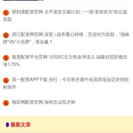
​荣利通配资官网 太平老友宝藏计划：一场“老有所为”的公益
1
实践
​浙江配资网官网 深度 | 战争重心转移，互捏对方软肋，“海峡
2
牌”VS“小岛牌”，谁会赢？
​股票配资平仓官网 12.52亿主力资金净流入 福建自贸区概念
3
涨1.75%
​第一配资APP下载 央行：今天将开展中央国库现金定存招投
4
标操作
​顺应网配资官网 海鲜怎么吃才鲜
5
最新文章