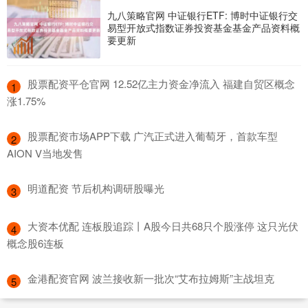
九八策略官网 中证银行ETF: 博时中证银行交
易型开放式指数证券投资基金基金产品资料概
要更新
​股票配资平仓官网 12.52亿主力资金净流入 福建自贸区概念
1
涨1.75%
​股票配资市场APP下载 广汽正式进入葡萄牙，首款车型
2
AION V当地发售
​明道配资 节后机构调研股曝光
3
​大资本优配 连板股追踪丨A股今日共68只个股涨停 这只光伏
4
概念股6连板
​金港配资官网 波兰接收新一批次“艾布拉姆斯”主战坦克
5