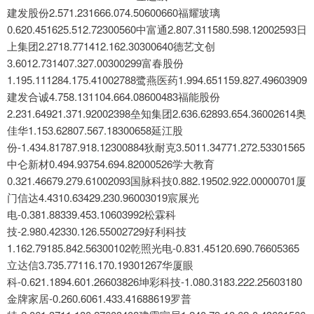
建发股份2.571.231666.074.50600660福耀玻璃
0.620.451625.512.72300560中富通2.807.311580.598.12002593日
上集团2.2718.771412.162.30300640德艺文创
3.6012.731407.327.00300299富春股份
1.195.111284.175.41002788鹭燕医药1.994.651159.827.49603909
建发合诚4.758.131104.664.08600483福能股份
2.231.64921.371.92002398垒知集团2.636.62893.654.36002614奥
佳华1.153.62807.567.18300658延江股
份-1.434.81787.918.12300884狄耐克3.5011.34771.272.53301565
中仑新材0.494.93754.694.82000526学大教育
0.321.46679.279.61002093国脉科技0.882.19502.922.00000701厦
门信达4.4310.63429.230.96003019宸展光
电-0.381.88339.453.10603992松霖科
技-2.980.42330.126.55002729好利科技
1.162.79185.842.56300102乾照光电-0.831.45120.690.76605365
立达信3.735.77116.170.19301267华厦眼
科-0.621.1894.601.26603826坤彩科技-1.080.3183.222.25603180
金牌家居-0.260.6061.433.41688619罗普