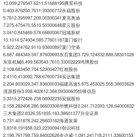
10.009.276547.6211.51688195腾景科技
0.403.876250.7611.33300712永福股份
5.7812.395997.209.00300341麦克奥迪
7.275.475470.5510.50300648星云股份
3.0410.845469.578.66600067冠城新材
10.1014.574934.585.77601187厦门银行
5.922.224762.9110.93600897厦门空港
6.687.484349.597.87600693东百集团3.729.124332.888.58301028
东亚机械6.499.563543.7610.33002229鸿博股份
2.108.683450.704.52300427红相股份
2.4110.413092.788.67600734实达集团
2.204.803029.347.83600033福建高速5.875.453025.555.38603628
清源股份3.938.402612.368.09300605恒锋信息
3.3315.272426.238.06002235安妮股份
2.158.282408.286.96603306华懋科技0.241.712393.128.64000632
三木集团2.8326.351935.163.38601377兴业证券
0.731.401878.242.26603162海通发展
3.8318.191858.023.22300941创识科技
2.196.761799.759.84002626金达威-1.091.241718.2111.33600153