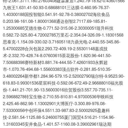
特-2.061.3711.180.27603408建霖家居1.240.79-18.62-0.43601566
九牧王1.631.41-50.93-0.68688101三达膜-0.460.95-76.37-
1.40300188国投智能0.541.91-92.78-0.38002702海欣食品
0.203.98-161.08-1.80001368通达创智2.7117.69-185.81-
1.25300685艾德生物-0.771.52-315.06-2.30300051琏升科技
0.582.72-325.80-4.72002785万里石-2.354.04-326.09-1.18301568
思泰克-1.154.09-330.02-3.71605118力鼎光电-2.440.55-345.86-
5.47002228合兴包装2.293.72-409.19-2.55301148嘉戎技
术-2.332.70-428.74-8.07603615茶花股份-1.620.96-441.50-
7.50688398赛特新材0.881.74-444.55-7.42601933永辉超
市-1.070.76-494.68-1.55603383顶点软件-0.281.85-510.35-
3.48002264新华都1.284.96-579.15-2.52002790瑞尔特-9.9523.90-
618.83-0.99301536星宸科技-0.592.06-672.49-2.96688010福光股
份-1.441.21-701.90-13.56003016欣贺股份3.557.70-735.11-
2.59688278特宝生物-2.710.55-810.81-4.97000536华映科技
2.425.46-862.98-1.13002901大博医疗-3.300.89-976.08-
7.53300056中创环保4.5511.33-987.83-2.50002925盈趣科
技-2.581.54-1125.88-5.24600755厦门国贸4.516.21-1154.96-
1.31603345安井食品-1.401.57-1160.08-3.39002961瑞达期