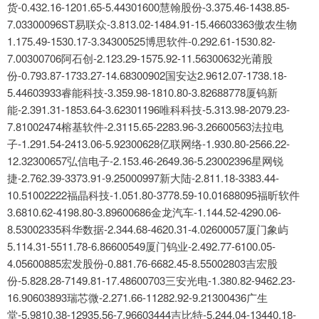
货-0.432.16-1201.65-5.44301600慧翰股份-3.375.46-1438.85-
7.03300096ST易联众-3.813.02-1484.91-15.46603363傲农生物
1.175.49-1530.17-3.34300525博思软件-0.292.61-1530.82-
7.00300706阿石创-2.123.29-1575.92-11.56300632光莆股
份-0.793.87-1733.27-14.68300902国安达2.9612.07-1738.18-
5.44603933睿能科技-3.359.98-1810.80-3.82688778厦钨新
能-2.391.31-1853.64-3.62301196唯科科技-5.313.98-2079.23-
7.81002474榕基软件-2.3115.65-2283.96-3.26600563法拉电
子-1.291.54-2413.06-5.92300628亿联网络-1.930.80-2566.22-
12.32300657弘信电子-2.153.46-2649.36-5.23002396星网锐
捷-2.762.39-3373.91-9.25000997新大陆-2.811.18-3383.44-
10.51002222福晶科技-1.051.80-3778.59-10.01688095福昕软件
3.6810.62-4198.80-3.89600686金龙汽车-1.144.52-4290.06-
8.53002335科华数据-2.344.68-4620.31-4.02600057厦门象屿
5.114.31-5511.78-6.86600549厦门钨业-2.492.77-6100.05-
4.05600885宏发股份-0.881.76-6682.45-8.55002803吉宏股
份-5.828.28-7149.81-17.48600703三安光电-1.380.82-9462.23-
16.90603893瑞芯微-2.271.66-11282.92-9.21300436广生
堂-5.9810.38-12935.56-7.96603444吉比特-5.244.04-13440.18-