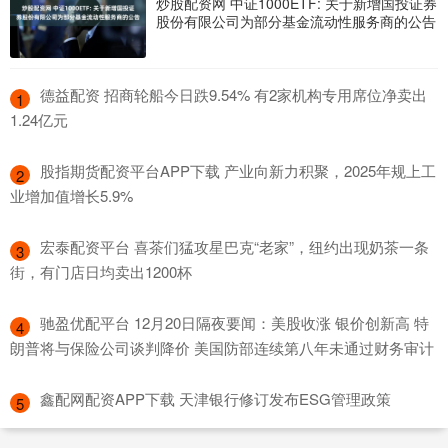
炒股配资网 中证1000ETF: 关于新增国投证券
股份有限公司为部分基金流动性服务商的公告
​德益配资 招商轮船今日跌9.54% 有2家机构专用席位净卖出
1
1.24亿元
​股指期货配资平台APP下载 产业向新力积聚，2025年规上工
2
业增加值增长5.9%
​宏泰配资平台 喜茶们猛攻星巴克“老家”，纽约出现奶茶一条
3
街，有门店日均卖出1200杯
​驰盈优配平台 12月20日隔夜要闻：美股收涨 银价创新高 特
4
朗普将与保险公司谈判降价 美国防部连续第八年未通过财务审计
​鑫配网配资APP下载 天津银行修订发布ESG管理政策
5