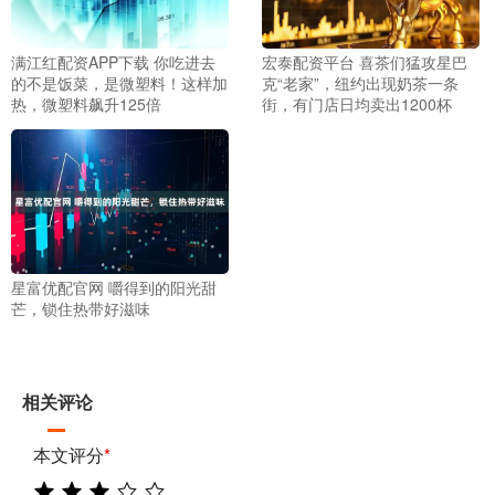
满江红配资APP下载 你吃进去
宏泰配资平台 喜茶们猛攻星巴
的不是饭菜，是微塑料！这样加
克“老家”，纽约出现奶茶一条
热，微塑料飙升125倍
街，有门店日均卖出1200杯
星富优配官网 嚼得到的阳光甜
芒，锁住热带好滋味
相关评论
本文评分
*