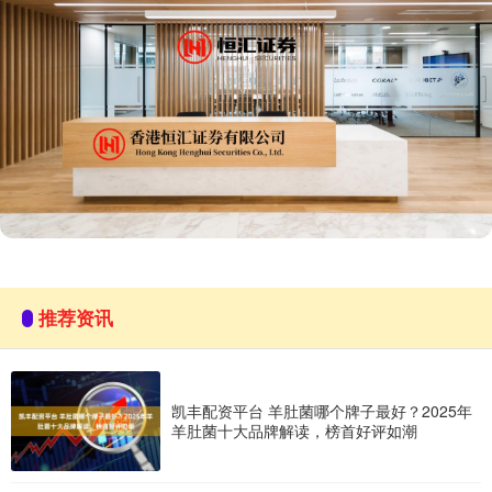
推荐资讯
凯丰配资平台 羊肚菌哪个牌子最好？2025年
羊肚菌十大品牌解读，榜首好评如潮