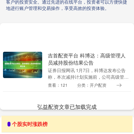
客户的投资安全。通过先进的在线平台，投资者可以方便快捷
地进行账户管理和交易操作，享受高效的投资体验。
吉首配资平台 科博达：高级管理人
员减持股份结果公告
证券日报网讯 1月7日，科博达发布公告
称，本次减持计划实施前，公司高级管理
人员王丽女士直接持有公司股份45，800
查看：121
分类：开户配资
股，占公司股份总数的0.01134%。近日，
公....
弘益配资文章已加载完成
个股实时涨跌榜