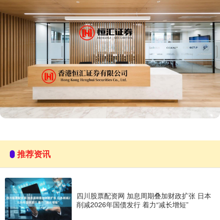
推荐资讯
四川股票配资网 加息周期叠加财政扩张 日本
削减2026年国债发行 着力“减长增短”