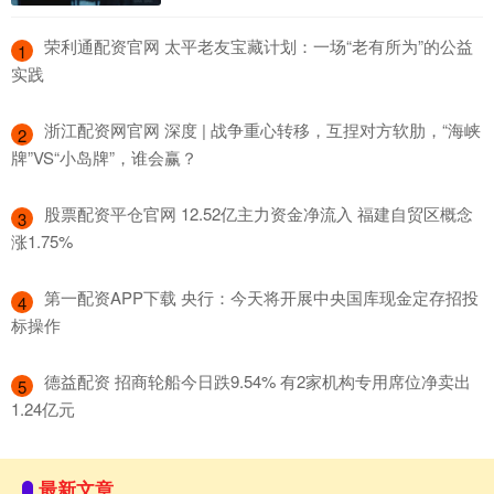
​荣利通配资官网 太平老友宝藏计划：一场“老有所为”的公益
1
实践
​浙江配资网官网 深度 | 战争重心转移，互捏对方软肋，“海峡
2
牌”VS“小岛牌”，谁会赢？
​股票配资平仓官网 12.52亿主力资金净流入 福建自贸区概念
3
涨1.75%
​第一配资APP下载 央行：今天将开展中央国库现金定存招投
4
标操作
​德益配资 招商轮船今日跌9.54% 有2家机构专用席位净卖出
5
1.24亿元
最新文章