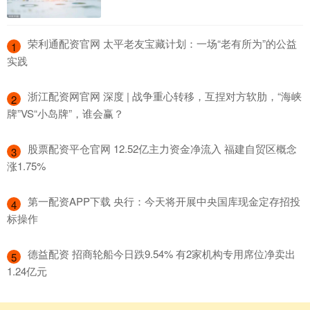
​荣利通配资官网 太平老友宝藏计划：一场“老有所为”的公益
1
实践
​浙江配资网官网 深度 | 战争重心转移，互捏对方软肋，“海峡
2
牌”VS“小岛牌”，谁会赢？
​股票配资平仓官网 12.52亿主力资金净流入 福建自贸区概念
3
涨1.75%
​第一配资APP下载 央行：今天将开展中央国库现金定存招投
4
标操作
​德益配资 招商轮船今日跌9.54% 有2家机构专用席位净卖出
5
1.24亿元