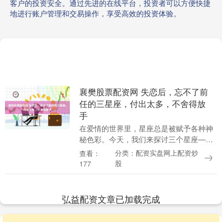
客户的投资安全。通过先进的在线平台，投资者可以方便快捷
地进行账户管理和交易操作，享受高效的投资体验。
襄樊股票配资网 失恋后，忘不了前
任的三星座，付出太多，不舍得放
手
在爱情的世界里，星座总是被赋予各种神
秘色彩。今天，我们来探讨三个星座——
白羊座、天蝎座和双鱼座——它们在失恋
分类：配资实盘网上配资炒
查看：
后难以释怀前任的原因。 接下来是天蝎
股
177
座。这个神秘的星....
弘益配资文章已加载完成