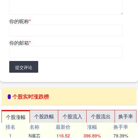
你的昵称
*
你的邮箱
*
提交评论
个股实时涨跌榜
个股跌幅
个股流入
个股流出
换手率
个股涨幅
排名
名称
最新价
涨幅
换手率
1
N展芯
116.52
396.89%
79.39%