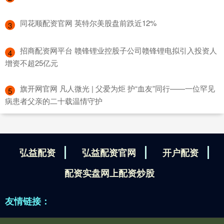
​同花顺配资官网 英特尔美股盘前跌近12%
3
​招商配资网平台 赣锋锂业控股子公司赣锋锂电拟引入投资人
4
增资不超25亿元
​旗开网官网 凡人微光 | 父爱为炬 护“血友”同行——一位罕见
5
病患者父亲的二十载温情守护
弘益配资
弘益配资官网
开户配资
配资实盘网上配资炒股
友情链接：