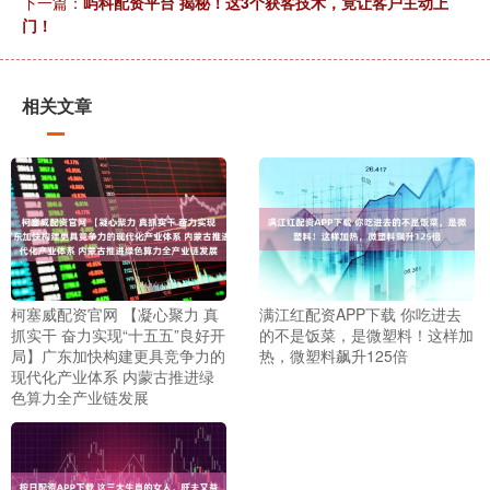
下一篇：
屿科配资平台 揭秘！这3个获客技术，竟让客户主动上
门！
相关文章
柯塞威配资官网 【凝心聚力 真
满江红配资APP下载 你吃进去
抓实干 奋力实现“十五五”良好开
的不是饭菜，是微塑料！这样加
局】广东加快构建更具竞争力的
热，微塑料飙升125倍
现代化产业体系 内蒙古推进绿
色算力全产业链发展