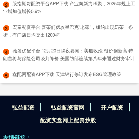
​股指期货配资平台APP下载 产业向新力积聚，2025年规上工
2
业增加值增长5.9%
​宏泰配资平台 喜茶们猛攻星巴克“老家”，纽约出现奶茶一条
3
街，有门店日均卖出1200杯
​驰盈优配平台 12月20日隔夜要闻：美股收涨 银价创新高 特
4
朗普将与保险公司谈判降价 美国防部连续第八年未通过财务审计
​鑫配网配资APP下载 天津银行修订发布ESG管理政策
5
弘益配资
弘益配资官网
开户配资
配资实盘网上配资炒股
友情链接：