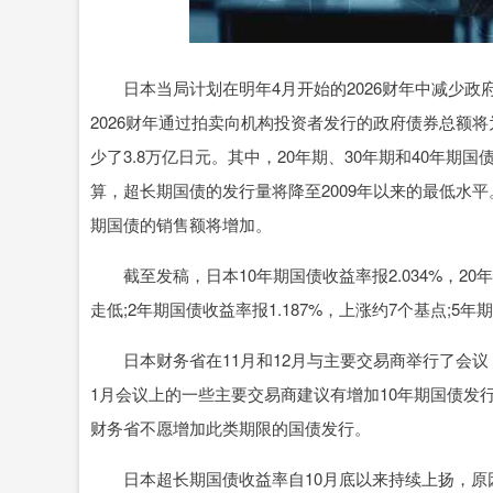
沪深300
4694.44
0.89
1.42%
43.13
0.9
日本当局计划在明年4月开始的2026财年中减少政
2026财年通过拍卖向机构投资者发行的政府债券总额将为
少了3.8万亿日元。其中，20年期、30年期和40年期国
算，超长期国债的发行量将降至2009年以来的最低水平
期国债的销售额将增加。
截至发稿，日本10年期国债收益率报2.034%，20年期
走低;2年期国债收益率报1.187%，上涨约7个基点;5年
日本财务省在11月和12月与主要交易商举行了会议
1月会议上的一些主要交易商建议有增加10年期国债发
财务省不愿增加此类期限的国债发行。
日本超长期国债收益率自10月底以来持续上扬，原