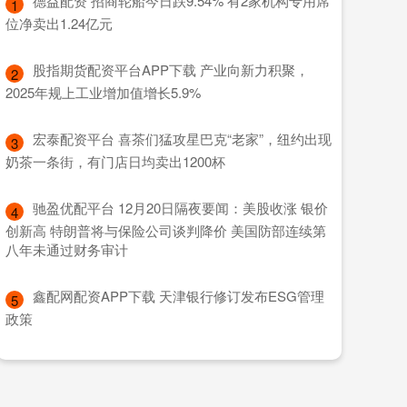
​德益配资 招商轮船今日跌9.54% 有2家机构专用席
1
位净卖出1.24亿元
​股指期货配资平台APP下载 产业向新力积聚，
2
2025年规上工业增加值增长5.9%
​宏泰配资平台 喜茶们猛攻星巴克“老家”，纽约出现
3
奶茶一条街，有门店日均卖出1200杯
​驰盈优配平台 12月20日隔夜要闻：美股收涨 银价
4
创新高 特朗普将与保险公司谈判降价 美国防部连续第
八年未通过财务审计
​鑫配网配资APP下载 天津银行修订发布ESG管理
5
政策