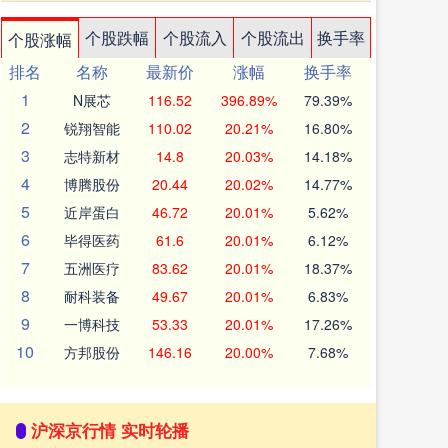
个股跌幅
个股流入
个股流出
换手率
个股涨幅
排名
名称
最新价
涨幅
换手率
1
N展芯
116.52
396.89%
79.39%
2
锐翔智能
110.02
20.21%
16.80%
3
志特新材
14.8
20.03%
14.18%
4
博腾股份
20.44
20.02%
14.77%
5
近岸蛋白
46.72
20.01%
5.62%
6
毕得医药
61.6
20.01%
6.12%
7
五洲医疗
83.62
20.01%
18.37%
8
耐科装备
49.67
20.01%
6.83%
9
一博科技
53.33
20.01%
17.26%
10
方邦股份
146.16
20.00%
7.68%
沪深京行情 实时轮播