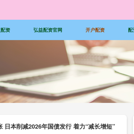
益配资
弘益配资官网
开户配资
配
日本削减2026年国债发行 着力“减长增短”