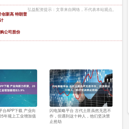
弘益配资提示：文章来自网络，不代表本站观点。
价创新高 特朗普
计
回购公司股份
台APP下载 产业向
闪电策略平台 古代土匪虽然无恶不
25年规上工业增加值
作，但遇到这十种人，他们坚决禁
止抢劫