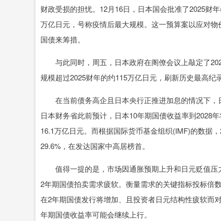
财政受损的担忧。12月16日，日本国会批准了2025财年(2
万亿日元，号称疫情后最大规模。这一预算案以应对物价
国债来筹措。
与此同时，周五，日本政府在阁僚会议上敲定了2026财
规模超过2025财年的约115万亿日元，刷新历史最高纪
在当前债务高企且日本央行正推进加息的情况下，日
日本财务省此前预计，日本10年期国债收益率到2028年将
16.1万亿日元。而根据国际货币基金组织(IMF)的数据
29.6%，在发达国家中高居榜首。
值得一提的是，市场因通胀预期上升和日元贬值压力
2年期国债拍卖需求疲软。衡量需求的关键指标投标倍数仅为3
在2年期国债发行将增加、且投资者日元结构性疲软而
年期国债收益率可能会继续上行。