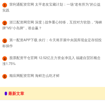
​荣利通配资官网 太平老友宝藏计划：一场“老有所为”的公益
1
实践
​浙江配资网官网 深度 | 战争重心转移，互捏对方软肋，“海峡
2
牌”VS“小岛牌”，谁会赢？
​第一配资APP下载 央行：今天将开展中央国库现金定存招投
3
标操作
​股票配资平仓官网 12.52亿主力资金净流入 福建自贸区概念
4
涨1.75%
​顺应网配资官网 海鲜怎么吃才鲜
5
最新文章