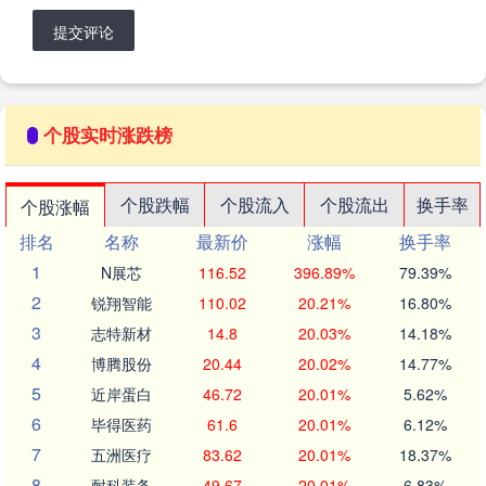
提交评论
个股实时涨跌榜
个股跌幅
个股流入
个股流出
换手率
个股涨幅
排名
名称
最新价
涨幅
换手率
1
N展芯
116.52
396.89%
79.39%
2
锐翔智能
110.02
20.21%
16.80%
3
志特新材
14.8
20.03%
14.18%
4
博腾股份
20.44
20.02%
14.77%
5
近岸蛋白
46.72
20.01%
5.62%
6
毕得医药
61.6
20.01%
6.12%
7
五洲医疗
83.62
20.01%
18.37%
8
耐科装备
49.67
20.01%
6.83%