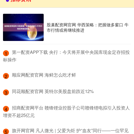
股巢配资网官网 华西策略：把握做多窗口 牛
市行情或将继续推进
​第一配资APP下载 央行：今天将开展中央国库现金定存招投
1
标操作
​顺应网配资官网 海鲜怎么吃才鲜
2
​同花顺配资官网 英特尔美股盘前跌近12%
3
​招商配资网平台 赣锋锂业控股子公司赣锋锂电拟引入投资人
4
增资不超25亿元
​旗开网官网 凡人微光 | 父爱为炬 护“血友”同行——一位罕见
5