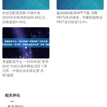
恒信宝配资官网 中国中免：
鑫创国际配资APP下载 消费
2025年归母净利润35.86亿元，
REITs年内领涨，华夏凯德商业
拟每股派0.45元
REIT首日收涨12.6%
景盛配资平台 一封30年前“李华
的信”为何让海外网友泪目？周
汉民：中国企业全球化需“共
鸣”破壁
相关评论
本文评分
*