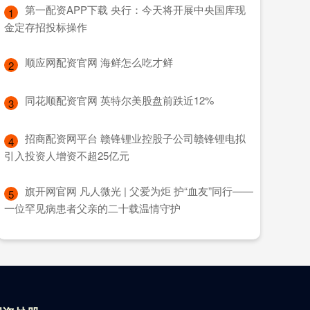
​第一配资APP下载 央行：今天将开展中央国库现
1
金定存招投标操作
​顺应网配资官网 海鲜怎么吃才鲜
2
​同花顺配资官网 英特尔美股盘前跌近12%
3
​招商配资网平台 赣锋锂业控股子公司赣锋锂电拟
4
引入投资人增资不超25亿元
​旗开网官网 凡人微光 | 父爱为炬 护“血友”同行——
5
一位罕见病患者父亲的二十载温情守护