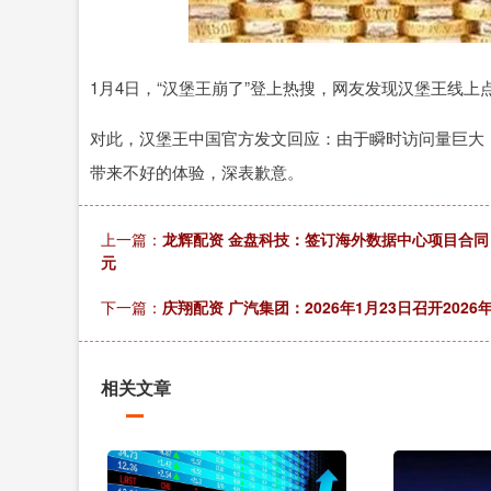
深证成指
14311.01
.68
1.02%
200.89
1
1月4日，“汉堡王崩了”登上热搜，网友发现汉堡王线上
对此，汉堡王中国官方发文回应：由于瞬时访问量巨大，
带来不好的体验，深表歉意。
上一篇：
龙辉配资 金盘科技：签订海外数据中心项目合同 金
元
下一篇：
庆翔配资 广汽集团：2026年1月23日召开202
相关文章