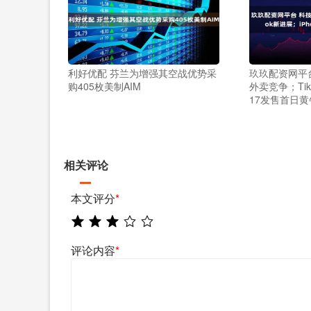
利好优配 芬兰为增强其空战优势采
玖玖配资网平
购405枚美制AIM
外卖竞争；Tik
17发售首日
相关评论
本文评分
*
评论内容
*