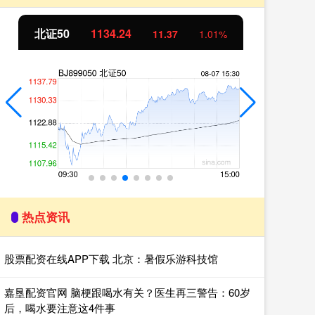
北证50
1134.24
创
11.37
1.01%
热点资讯
股票配资在线APP下载 北京：暑假乐游科技馆
嘉垦配资官网 脑梗跟喝水有关？医生再三警告：60岁
后，喝水要注意这4件事