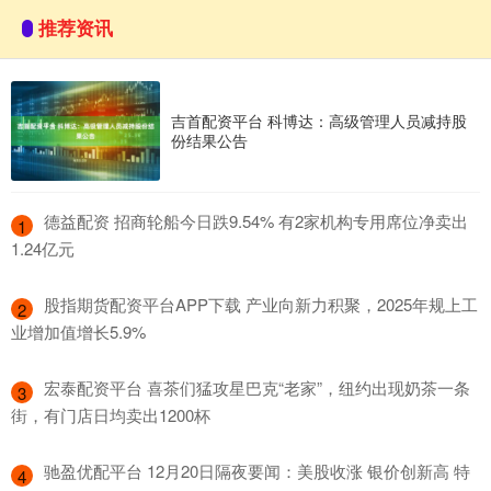
推荐资讯
吉首配资平台 科博达：高级管理人员减持股
份结果公告
​德益配资 招商轮船今日跌9.54% 有2家机构专用席位净卖出
1
1.24亿元
​股指期货配资平台APP下载 产业向新力积聚，2025年规上工
2
业增加值增长5.9%
​宏泰配资平台 喜茶们猛攻星巴克“老家”，纽约出现奶茶一条
3
街，有门店日均卖出1200杯
​驰盈优配平台 12月20日隔夜要闻：美股收涨 银价创新高 特
4