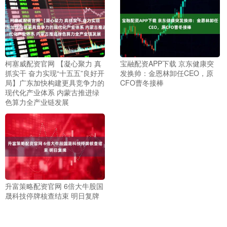
柯塞威配资官网 【凝心聚力 真
宝融配资APP下载 京东健康突
抓实干 奋力实现“十五五”良好开
发换帅：金恩林卸任CEO，原
局】广东加快构建更具竞争力的
CFO曹冬接棒
现代化产业体系 内蒙古推进绿
色算力全产业链发展
升富策略配资官网 6倍大牛股国
晟科技停牌核查结束 明日复牌