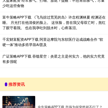
大盈家配资 经常胀气、打嗝、放屁？提醒：不想胃部胀气，尽量
少吃这些食物
富牛策略APP下载 《飞鸟掠过荒芜的岛》许念程渊林夏 程渊还在
睡。 月光打在他清俊的脸上。 这张脸，曾在我父母双亡时，熬红
了眼守着我。 也在我孕吐到脱水时，心疼落泪。
千宏财富配资APP下载 阿里达摩院与东软医疗达成战略合作 “软
硬一体”推动多癌早筛AI普及
广证策略APP下载 吞噬星空：炎星之主是何实力，他的实力究竟
有多强呢
推荐资讯
金牛策略APP下载 市场为何突然就不行了？