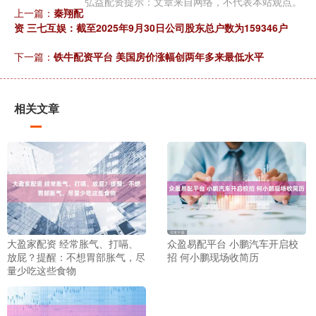
弘益配资提示：文章来自网络，不代表本站观点。
上一篇：
秦翔配
资 三七互娱：截至2025年9月30日公司股东总户数为159346户
下一篇：
铁牛配资平台 美国房价涨幅创两年多来最低水平
相关文章
大盈家配资 经常胀气、打嗝、
众盈易配平台 小鹏汽车开启校
放屁？提醒：不想胃部胀气，尽
招 何小鹏现场收简历
量少吃这些食物