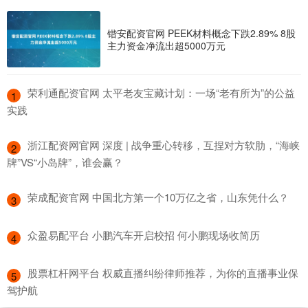
锴安配资官网 PEEK材料概念下跌2.89% 8股
主力资金净流出超5000万元
​荣利通配资官网 太平老友宝藏计划：一场“老有所为”的公益
1
实践
​浙江配资网官网 深度 | 战争重心转移，互捏对方软肋，“海峡
2
牌”VS“小岛牌”，谁会赢？
​荣成配资官网 中国北方第一个10万亿之省，山东凭什么？
3
​众盈易配平台 小鹏汽车开启校招 何小鹏现场收简历
4
​股票杠杆网平台 权威直播纠纷律师推荐，为你的直播事业保
5
驾护航