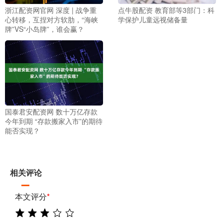
浙江配资网官网 深度 | 战争重
点牛股配资 教育部等3部门：科
心转移，互捏对方软肋，“海峡
学保护儿童远视储备量
牌”VS“小岛牌”，谁会赢？
国泰君安配资网 数十万亿存款
今年到期 “存款搬家入市”的期待
能否实现？
相关评论
本文评分
*