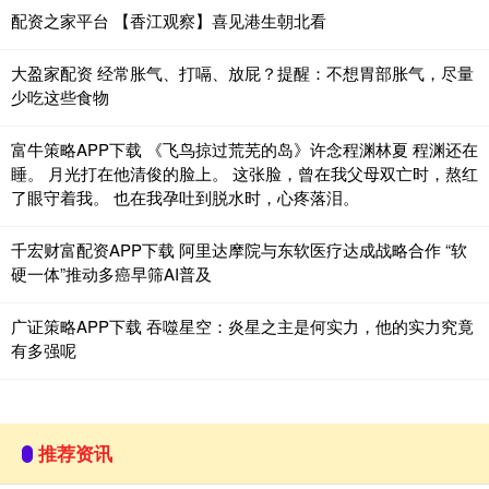
配资之家平台 【香江观察】喜见港生朝北看
大盈家配资 经常胀气、打嗝、放屁？提醒：不想胃部胀气，尽量
少吃这些食物
富牛策略APP下载 《飞鸟掠过荒芜的岛》许念程渊林夏 程渊还在
睡。 月光打在他清俊的脸上。 这张脸，曾在我父母双亡时，熬红
了眼守着我。 也在我孕吐到脱水时，心疼落泪。
千宏财富配资APP下载 阿里达摩院与东软医疗达成战略合作 “软
硬一体”推动多癌早筛AI普及
广证策略APP下载 吞噬星空：炎星之主是何实力，他的实力究竟
有多强呢
推荐资讯